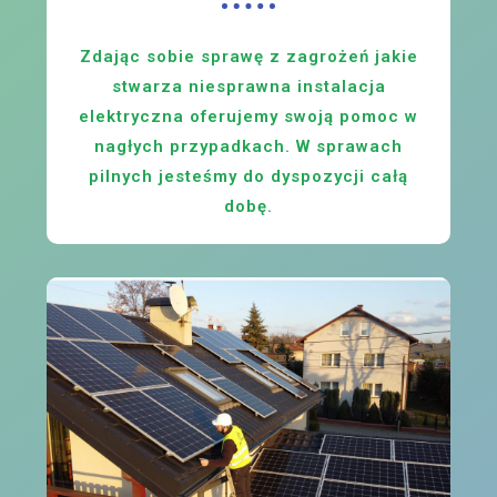
Zdając sobie sprawę z zagrożeń jakie
stwarza niesprawna instalacja
elektryczna oferujemy swoją pomoc w
nagłych przypadkach. W sprawach
pilnych jesteśmy do dyspozycji całą
dobę.